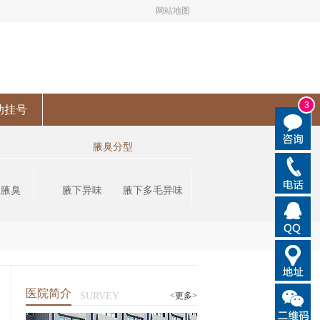
网站地图
3
助挂号
腋臭分型
性腋臭
腋下异味
腋下多毛异味
医院简介
SURVEY
<更多>