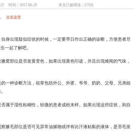
医疗
时间：2017-06-20
本文已被阅读：279次
用。
点击这里
。自身出现疑似症状的时候，一定要早日作出正确的诊断，方便患者尽
医生一起了解吧。
腋窝部位是否发黄变色，如果出现黄色印迹，并且出现难闻的气味，
的一种诊断方法，祖辈包括外公、外婆、爷爷、奶奶、父母、兄弟姐
味。
否属于湿性粘糊性，轻微的患者成粉末样。如果出现这些症状，则自
察腋毛部位是否可见异常油腻物或伴有比汗液粘黏的液体，是否毛发