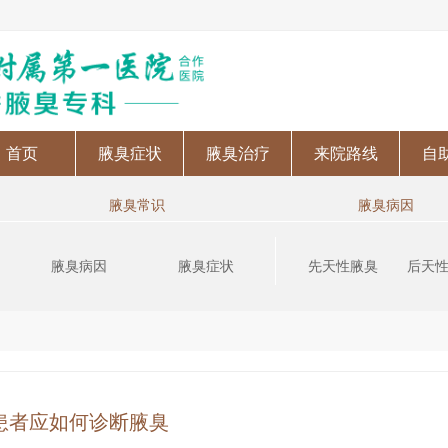
首页
腋臭症状
腋臭治疗
来院路线
自
腋臭常识
腋臭病因
腋臭病因
腋臭症状
先天性腋臭
后天
患者应如何诊断腋臭